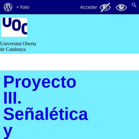
Acerca
116
25
+ Folio
Acceder
de
Saltar
al
WordPress
contenido
Universitat Oberta
de Catalunya
Proyecto
III.
Señalética
y