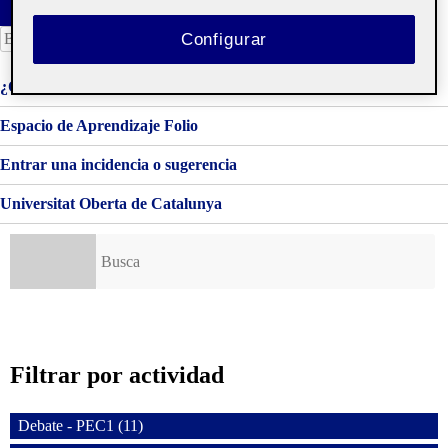
Buscar:
Configurar
¿Qué es una Ágora?
Espacio de Aprendizaje Folio
Entrar una incidencia o sugerencia
Universitat Oberta de Catalunya
Buscar:
Filtrar por actividad
Debate - PEC1 (11)