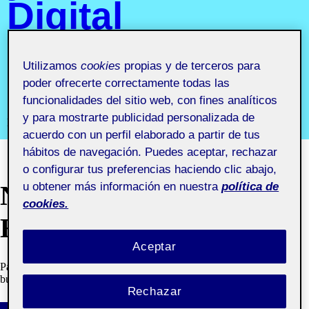
Digital
Signage
Utilizamos
cookies
propias y de terceros para
aula 1
poder ofrecerte correctamente todas las
funcionalidades del sitio web, con fines analíticos
y para mostrarte publicidad personalizada de
Proyecto III. Señalética y Digital Signage aula 1
acuerdo con un perfil elaborado a partir de tus
hábitos de navegación. Puedes aceptar, rechazar
o configurar tus preferencias haciendo clic abajo,
u obtener más información en nuestra
política de
NO SE HA
cookies.
ENCONTRADO NADA
Aceptar
Parece que no podemos encontrar lo que estás buscando. Tal vez la
búsqueda puede ayudar.
Rechazar